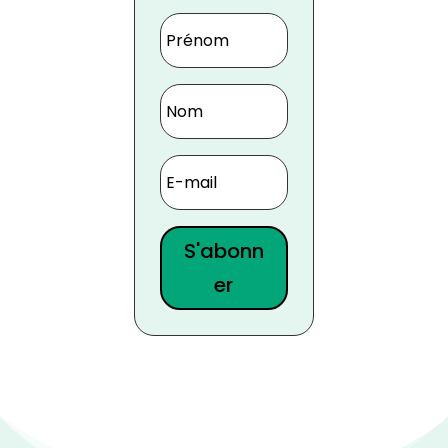
S'abonn
er