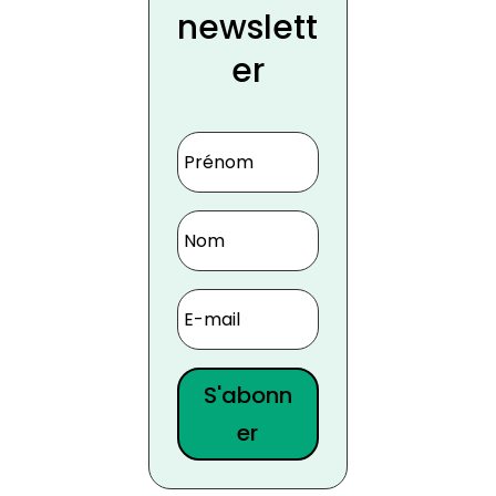
newslett
er
S'abonn
er