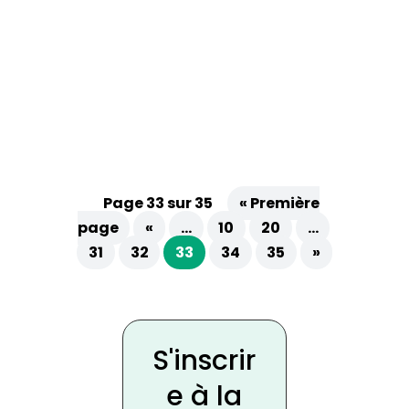
La durée du congé maternité : période
prénatale et postnatale Pour bien
comprendre ce...
Page 33 sur 35
« Première
page
«
…
10
20
…
31
32
33
34
35
»
S'inscrir
e à la