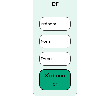
er
S'abonn
er