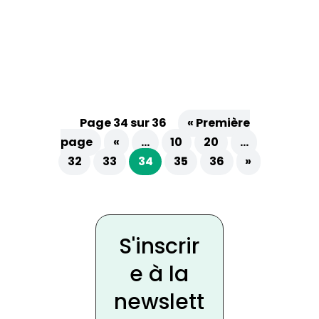
facile de s’y retrouver entre les différentes
TVA...
Page 34 sur 36
« Première
page
«
…
10
20
…
32
33
34
35
36
»
S'inscrir
e à la
newslett