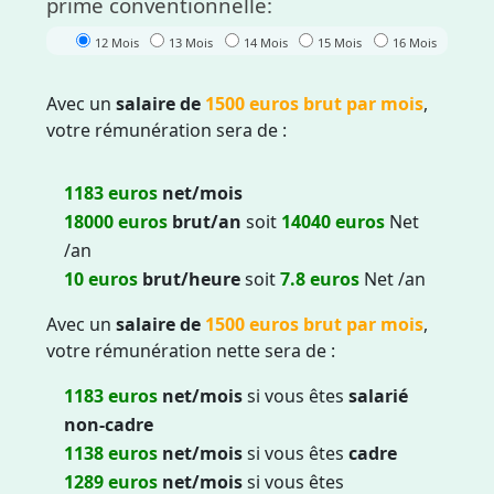
prime conventionnelle:
12 Mois
13 Mois
14 Mois
15 Mois
16 Mois
Avec un
salaire de
1500
euros brut par mois
,
votre rémunération sera de :
1183
euros
net/mois
18000
euros
brut/an
soit
14040
euros
Net
/an
10
euros
brut/heure
soit
7.8
euros
Net /an
Avec un
salaire de
1500
euros brut par mois
,
votre rémunération nette sera de :
1183
euros
net/mois
si vous êtes
salarié
non-cadre
1138
euros
net/mois
si vous êtes
cadre
1289
euros
net/mois
si vous êtes