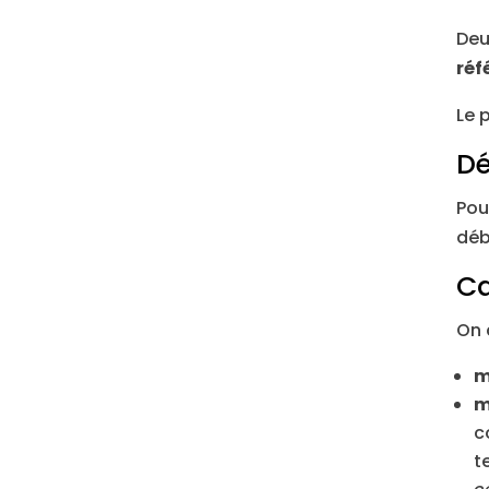
Deu
réf
Le 
Dé
Pou
déb
Ca
On 
m
m
c
t