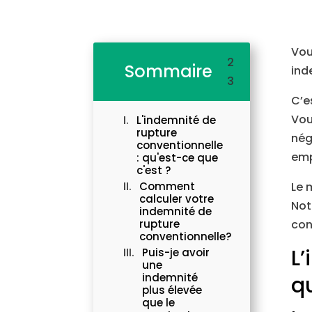
Vou
2
Sommaire
ind
3
C’e
Vou
L'indemnité de
rupture
nég
conventionnelle
emp
: qu'est-ce que
c'est ?
Comment
Le 
calculer votre
No
indemnité de
rupture
con
conventionnelle?
L
Puis-je avoir
une
indemnité
qu
plus élevée
que le