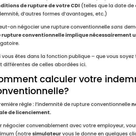
ditions de rupture de votre CDI
(telles que la date de 
ndemnité, d’autres formes d’avantages, etc.)
eut-on négocier une rupture conventionnelle
sans
dema
 rupture conventionnelle implique nécessairement 
igatoire.
i vous êtes dans la fonction publique – que vous soyez t
t différentes de celles abordées ici.
omment calculer votre indemn
onventionnelle?
remière règle : l’indemnité de rupture conventionnelle
n
ale de licenciement.
r négocier convenablement avec votre employeur, vou
imum (notre
simulateur
vous le donne en quelques cli