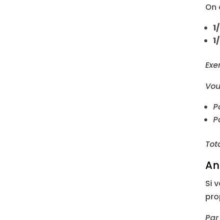
On 
1
1
Exe
Vou
P
P
Tot
An
Si 
pro
Par