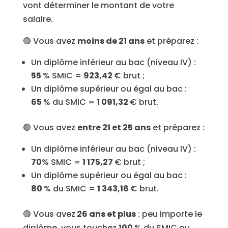
vont déterminer le montant de votre
salaire.
🟢 Vous avez
moins de 21 ans
et préparez :
Un diplôme inférieur au bac (niveau IV) :
55
% SMIC =
923,42
€ brut ;
Un diplôme supérieur ou égal au bac :
65
% du SMIC =
1 091,32
€ brut.
🟢 Vous avez
entre 21 et 25 ans
et préparez :
Un diplôme inférieur au bac (niveau IV) :
70
% SMIC =
1 175,27
€ brut ;
Un diplôme supérieur ou égal au bac :
80
% du SMIC =
1 343,16
€ brut.
🟢 Vous avez
26 ans et plus
: peu importe le
diplôme, vous touchez
100
% du SMIC ou