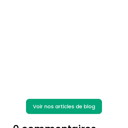
Le droit à la déconnexion est un concept
qui a émergé avec l'essor du télétravail et
des...
Voir nos articles de blog