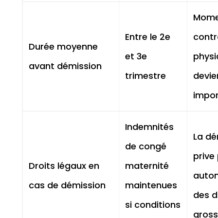
Momen
Entre le 2e
contr
Durée moyenne
et 3e
physi
avant démission
trimestre
devie
impo
Indemnités
La dé
de congé
prive
Droits légaux en
maternité
auto
cas de démission
maintenues
des dr
si conditions
gros