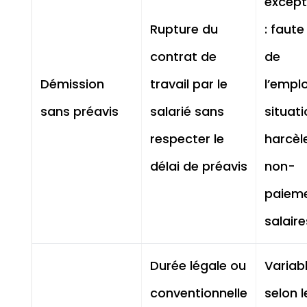
except
Rupture du
: faute
contrat de
de
Démission
travail par le
l’empl
sans préavis
salarié sans
situat
respecter le
harcèl
délai de préavis
non-
paiem
salaire
Durée légale ou
Variab
conventionnelle
selon l