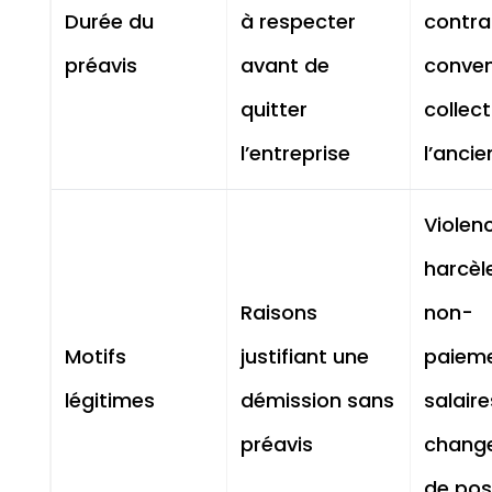
Durée du
à respecter
contrat
préavis
avant de
conven
quitter
collect
l’entreprise
l’anci
Violen
harcèl
Raisons
non-
Motifs
justifiant une
paiem
légitimes
démission sans
salaire
préavis
chang
de pos