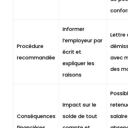
confo
Informer
Lettre
l’employeur par
Procédure
démiss
écrit et
recommandée
avec m
expliquer les
des mo
raisons
Possib
Impact sur le
retenu
Conséquences
solde de tout
salaire
financières
compte et
absen