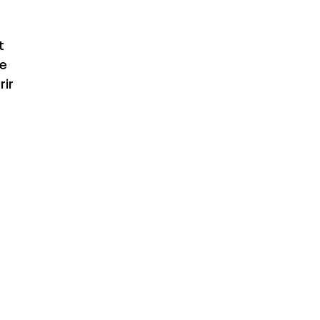
t
ue
rir