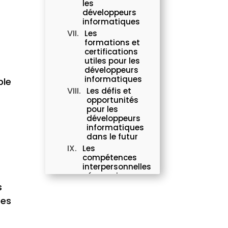
les
développeurs
informatiques
Les
formations et
certifications
utiles pour les
développeurs
informatiques
ble
Les défis et
opportunités
pour les
développeurs
informatiques
dans le futur
Les
compétences
interpersonnelles
nécessaires pour
réussir en tant
s
que développeur
pes
informatique
Conclusion :
l'avenir