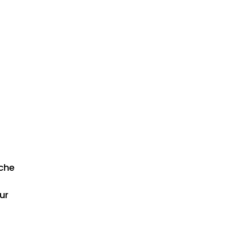
rche
ur