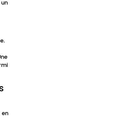
 un
e.
Une
rmi
s
s en