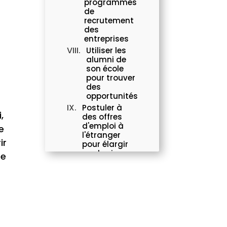
programmes
de
recrutement
des
entreprises
Utiliser les
alumni de
son école
pour trouver
des
opportunités
Postuler à
,
des offres
d'emploi à
e
l'étranger
ir
pour élargir
ses horizons
re
Se former aux
compétences
recherchées
par les
employeurs
FAQs
Nos