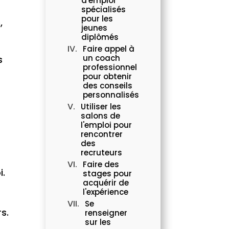
d'emploi
spécialisés
pour les
,
jeunes
diplômés
Faire appel à
un coach
s
professionnel
pour obtenir
des conseils
personnalisés
Utiliser les
salons de
l'emploi pour
rencontrer
des
recruteurs
Faire des
i.
stages pour
acquérir de
s
l'expérience
Se
s.
renseigner
sur les