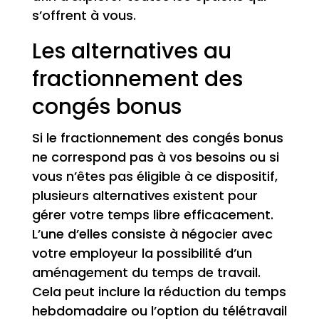
s’offrent à vous.
Les alternatives au
fractionnement des
congés bonus
Si le fractionnement des congés bonus
ne correspond pas à vos besoins ou si
vous n’êtes pas éligible à ce dispositif,
plusieurs alternatives existent pour
gérer votre temps libre efficacement.
L’une d’elles consiste à négocier avec
votre employeur la possibilité d’un
aménagement du temps de travail.
Cela peut inclure la réduction du temps
hebdomadaire ou l’option du télétravail