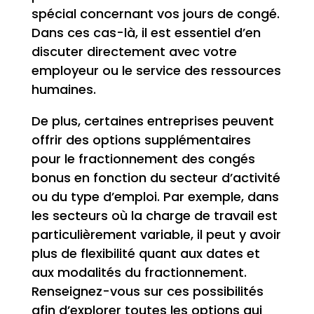
spécial concernant vos jours de congé.
Dans ces cas-là, il est essentiel d’en
discuter directement avec votre
employeur ou le service des ressources
humaines.
De plus, certaines entreprises peuvent
offrir des options supplémentaires
pour le fractionnement des congés
bonus en fonction du secteur d’activité
ou du type d’emploi. Par exemple, dans
les secteurs où la charge de travail est
particulièrement variable, il peut y avoir
plus de flexibilité quant aux dates et
aux modalités du fractionnement.
Renseignez-vous sur ces possibilités
afin d’explorer toutes les options qui