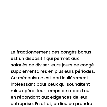
Le fractionnement des congés bonus
est un dispositif qui permet aux
salariés de diviser leurs jours de congé
supplémentaires en plusieurs périodes.
Ce mécanisme est particulièrement
intéressant pour ceux qui souhaitent
mieux gérer leur temps de repos tout
en répondant aux exigences de leur
entreprise. En effet, au lieu de prendre