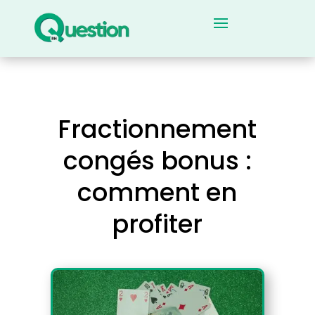
Fractionnement
congés bonus :
comment en
profiter