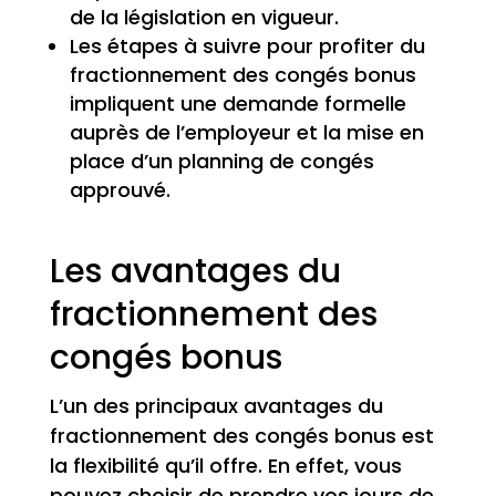
de la législation en vigueur.
Les étapes à suivre pour profiter du
fractionnement des congés bonus
impliquent une demande formelle
auprès de l’employeur et la mise en
place d’un planning de congés
approuvé.
Les avantages du
fractionnement des
congés bonus
L’un des principaux avantages du
fractionnement des congés bonus est
la flexibilité qu’il offre. En effet, vous
pouvez choisir de prendre vos jours de