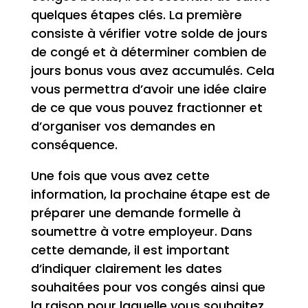
quelques étapes clés. La première
consiste à vérifier votre solde de jours
de congé et à déterminer combien de
jours bonus vous avez accumulés. Cela
vous permettra d’avoir une idée claire
de ce que vous pouvez fractionner et
d’organiser vos demandes en
conséquence.
Une fois que vous avez cette
information, la prochaine étape est de
préparer une demande formelle à
soumettre à votre employeur. Dans
cette demande, il est important
d’indiquer clairement les dates
souhaitées pour vos congés ainsi que
la raison pour laquelle vous souhaitez