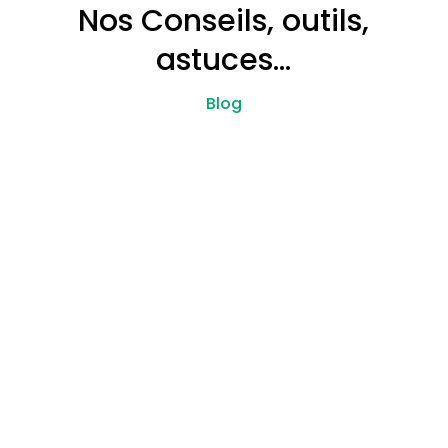
Nos Conseils, outils,
astuces…
Blog