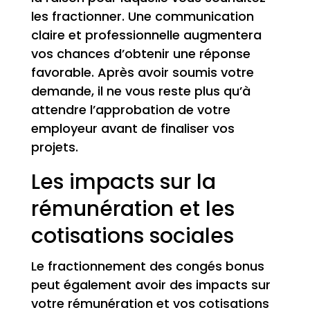
les fractionner. Une communication
claire et professionnelle augmentera
vos chances d’obtenir une réponse
favorable. Après avoir soumis votre
demande, il ne vous reste plus qu’à
attendre l’approbation de votre
employeur avant de finaliser vos
projets.
Les impacts sur la
rémunération et les
cotisations sociales
Le fractionnement des congés bonus
peut également avoir des impacts sur
votre rémunération et vos cotisations