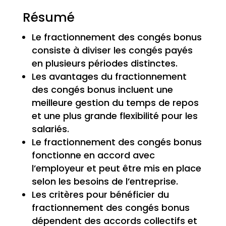
Résumé
Le fractionnement des congés bonus
consiste à diviser les congés payés
en plusieurs périodes distinctes.
Les avantages du fractionnement
des congés bonus incluent une
meilleure gestion du temps de repos
et une plus grande flexibilité pour les
salariés.
Le fractionnement des congés bonus
fonctionne en accord avec
l’employeur et peut être mis en place
selon les besoins de l’entreprise.
Les critères pour bénéficier du
fractionnement des congés bonus
dépendent des accords collectifs et