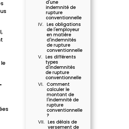
d'une
es
indemnité de
lus
rupture
conventionnelle
Les obligations
de l'employeur
l,
en matière
nt
d'indemnités
de rupture
conventionnelle
Les différents
types
 le
d'indemnités
de rupture
conventionnelle
-
Comment
calculer le
montant de
l'indemnité de
rupture
sées
conventionnelle
?
Les délais de
versement de