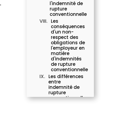
.
l'indemnité de
rupture
conventionnelle
Les
conséquences
d'un non-
r
respect des
obligations de
l'employeur en
matière
d'indemnités
de rupture
conventionnelle
Les différences
entre
indemnité de
rupture
conventionnelle
et indemnité de
licenciement
En revanche,
pour
bénéficier
d'une