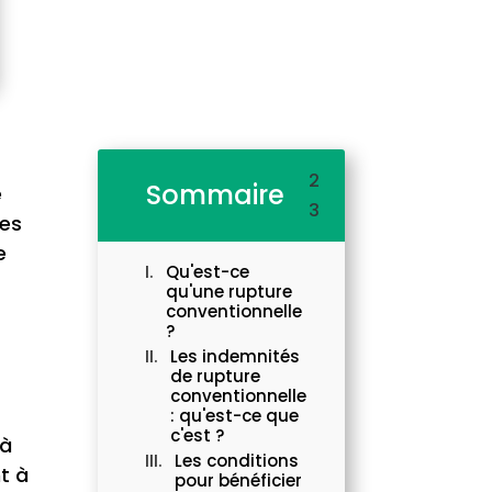
2
Sommaire
é
3
res
e
Qu'est-ce
e
qu'une rupture
conventionnelle
?
Les indemnités
de rupture
conventionnelle
: qu'est-ce que
c'est ?
 à
Les conditions
t à
pour bénéficier