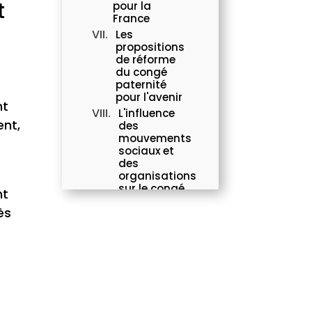
t
pour la
France
Les
propositions
de réforme
du congé
paternité
pour l'avenir
nt
L'influence
ent,
des
mouvements
sociaux et
des
organisations
sur le congé
nt
paternité en
ès
2025
Le rôle des
entreprises
dans la
promotion
du congé
paternité
Conclusion