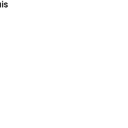
is
et
perspectives
pour l'avenir
du congé
paternité