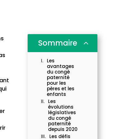
ns
Sommaire
2
as
Les
avantages
du congé
paternité
tant
pour les
qui
pères et les
enfants
Les
évolutions
er
législatives
du congé
paternité
ir
depuis 2020
Les défis