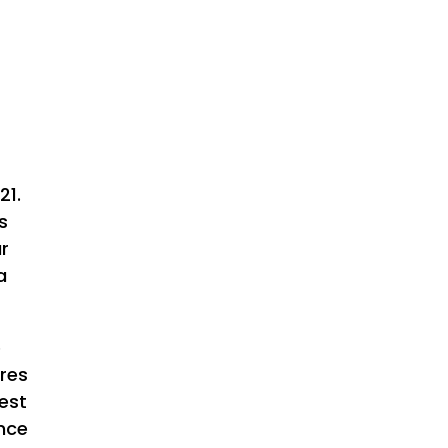
21.
s
ar
a
e
ères
 est
ance