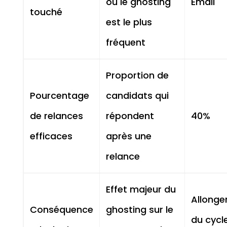
où le ghosting
Email
touché
est le plus
fréquent
Proportion de
Pourcentage
candidats qui
de relances
répondent
40%
efficaces
après une
relance
Effet majeur du
Allong
Conséquence
ghosting sur le
du cycl