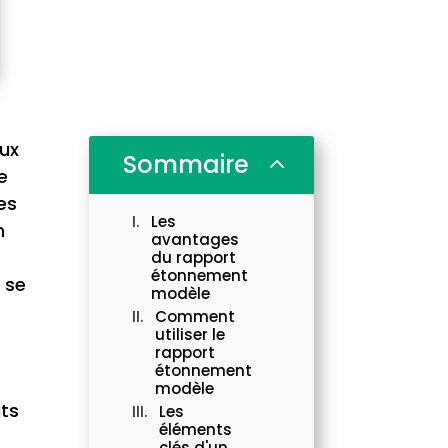
aux
Sommaire
2
e
es
Les
n
avantages
du rapport
étonnement
 se
modèle
Comment
utiliser le
rapport
étonnement
modèle
ats
Les
éléments
clés d'un