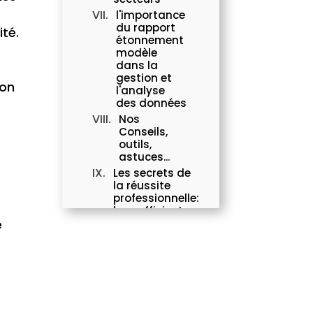
l'importance
du rapport
ité.
étonnement
modèle
dans la
gestion et
son
l'analyse
des données
Nos
Conseils,
outils,
astuces...
Les secrets de
la réussite
professionnelle:
le coefficient
e
de
classification
Les droits
des salariés
selon la
convention
collective