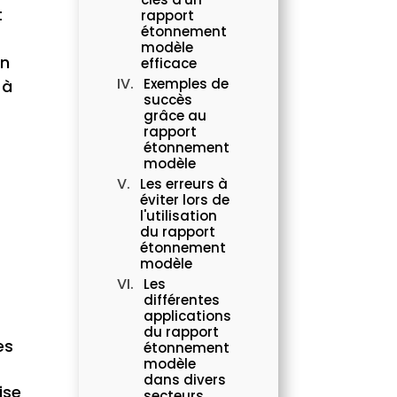
t
rapport
étonnement
modèle
un
efficace
Exemples de
 à
succès
grâce au
rapport
étonnement
modèle
Les erreurs à
éviter lors de
l'utilisation
du rapport
étonnement
modèle
Les
différentes
applications
du rapport
es
étonnement
modèle
dans divers
ise
secteurs