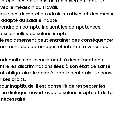
chercher des solutions de reclassement pour le
avec le médecin du travail.
lique des démarches administratives et des mesu
 adapté au salarié inapte.
prendre en compte incluent les compétences,
fessionnelles du salarié inapte.
 de reclassement peut entraîner des conséquence
notamment des dommages et intérêts à verser au
s indemnités de licenciement, à des allocations
re les discriminations liées à son état de santé.
t obligatoire, le salarié inapte peut saisir le conse
 ses droits.
our inaptitude, il est conseillé de respecter les
un dialogue ouvert avec le salarié inapte et de fa
i nécessaire.