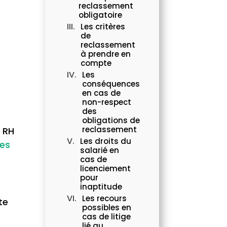
reclassement
obligatoire
Les critères
de
reclassement
à prendre en
compte
Les
conséquences
en cas de
non-respect
des
obligations de
reclassement
n RH
Les droits du
les
salarié en
cas de
licenciement
pour
inaptitude
Les recours
te
possibles en
cas de litige
lié au