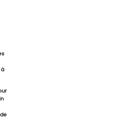
connecté
Les droits
des salariés
en
télétravail
es
 à
our
in
 de