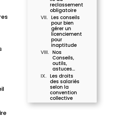
reclassement
obligatoire
res
Les conseils
pour bien
gérer un
licenciement
pour
inaptitude
s
Nos
Conseils,
outils,
astuces...
Les droits
des salariés
selon la
il
convention
collective
Le droit à la
déconnexion
ire
: comment
se protéger
du travail
toujours