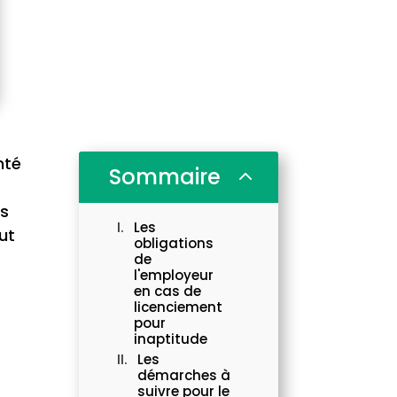
nté
Sommaire
2
es
Les
ut
obligations
de
l'employeur
en cas de
licenciement
pour
inaptitude
Les
démarches à
suivre pour le