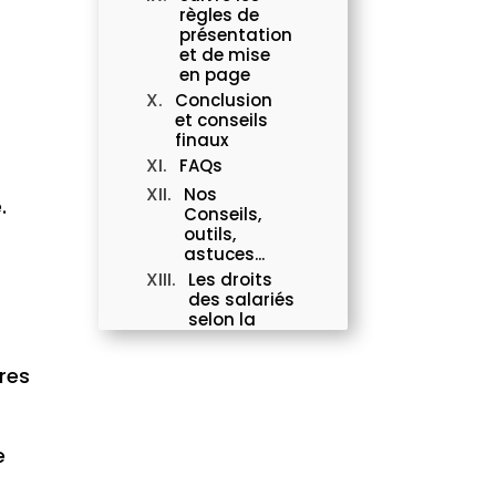
règles de
présentation
et de mise
en page
Conclusion
et conseils
finaux
FAQs
Nos
.
Conseils,
outils,
astuces...
Les droits
des salariés
selon la
convention
collective
res
Le droit à la
déconnexion
: comment
se protéger
e
du travail
toujours