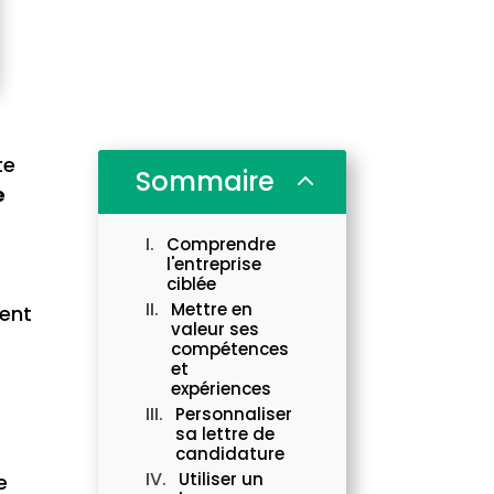
te
Sommaire
2
e
Comprendre
l'entreprise
s
ciblée
Mettre en
ment
valeur ses
compétences
et
expériences
Personnaliser
sa lettre de
candidature
Utiliser un
e