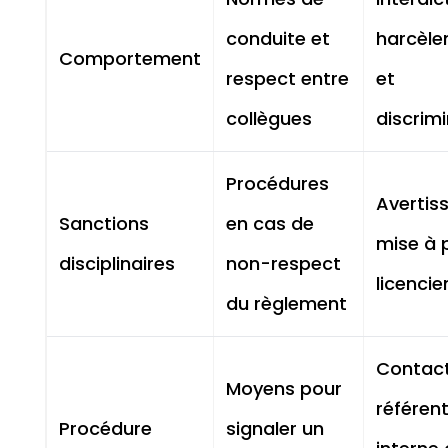
conduite et
harcèl
Comportement
respect entre
et
collègues
discrim
Procédures
Avertis
Sanctions
en cas de
mise à p
disciplinaires
non-respect
licenci
du règlement
Contac
Moyens pour
référen
Procédure
signaler un