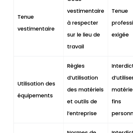
vestimentaire
Tenue
Tenue
à respecter
profess
vestimentaire
sur le lieu de
exigée
travail
Règles
Interdic
d’utilisation
d’utilise
Utilisation des
des matériels
matérie
équipements
et outils de
fins
l’entreprise
personn
Normes de
Interdic