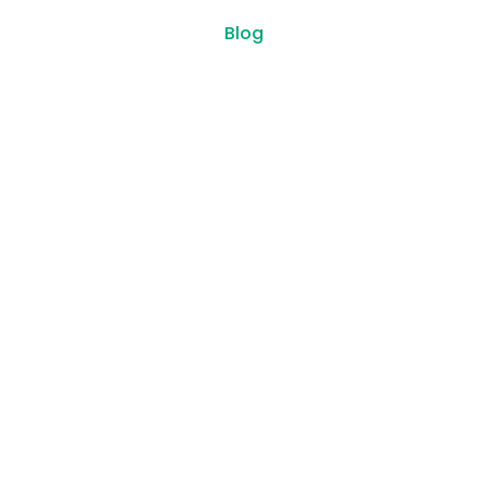
Blog
Le droit à la déconnexion est un concept