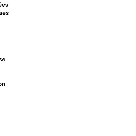
ées
ises
 se
on