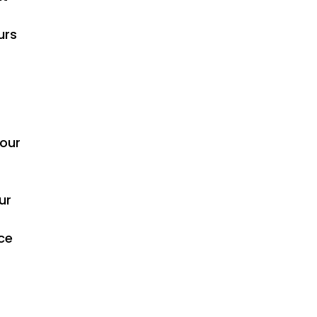
urs
pour
ur
ce