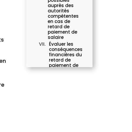
possibles
auprès des
autorités
compétentes
en cas de
retard de
paiement de
salaire
ts
Évaluer les
conséquences
financières du
retard de
 en
paiement de
salaire
Garder des
traces écrites de
re
toutes les
communications
concernant le
retard de
paiement de
salaire
Se faire
accompagner
par un