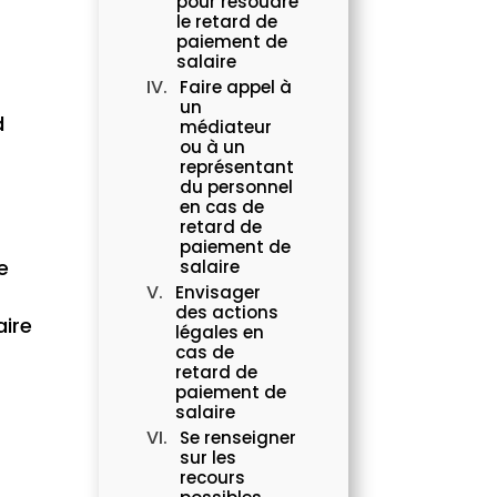
pour résoudre
le retard de
paiement de
salaire
Faire appel à
un
d
médiateur
ou à un
représentant
du personnel
en cas de
retard de
paiement de
e
salaire
Envisager
des actions
aire
légales en
cas de
retard de
paiement de
salaire
Se renseigner
sur les
recours