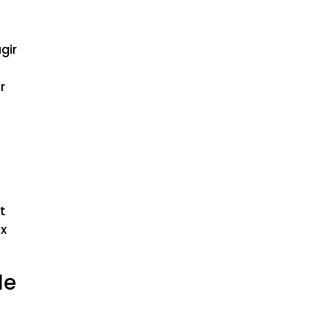
gir
r
t
ux
le