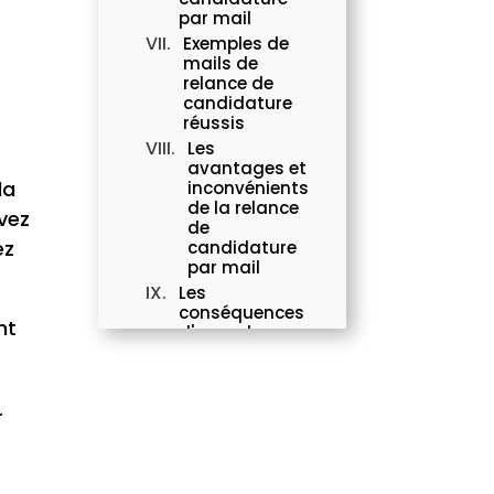
par mail
Exemples de
mails de
relance de
candidature
réussis
Les
avantages et
la
inconvénients
de la relance
vez
de
ez
candidature
par mail
Les
conséquences
nt
d'une relance
de
candidature
par mail
maladroite
r
Les
alternatives
à la relance