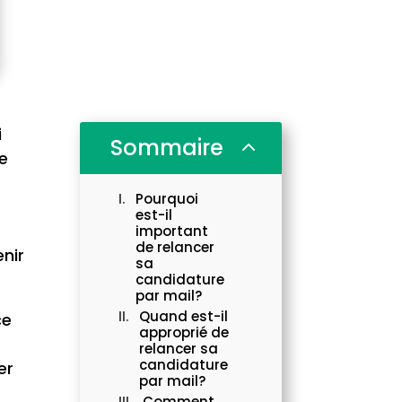
i
Sommaire
2
te
Pourquoi
est-il
important
de relancer
nir
sa
candidature
par mail?
Quand est-il
ce
approprié de
relancer sa
candidature
er
par mail?
Comment