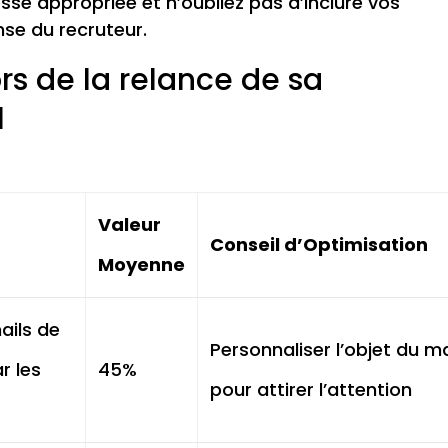
sse appropriée et n’oubliez pas d’inclure vos
nse du recruteur.
ors de la relance de sa
l
Valeur
Conseil d’Optimisation
Moyenne
ails de
Personnaliser l’objet du ma
r les
45%
pour attirer l’attention