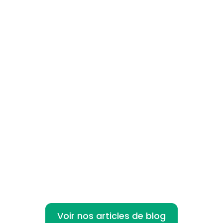
Le télétravail a connu une ascension
fulgurante ces dernières années,
notamment en raison de la...
Voir nos articles de blog