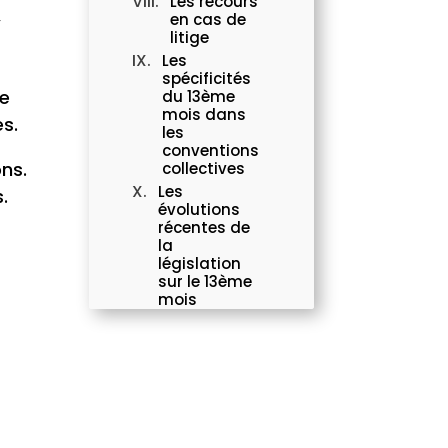
Les recours
,
en cas de
litige
Les
spécificités
re
du 13ème
mois dans
es.
les
conventions
ons.
collectives
Les
.
évolutions
récentes de
la
législation
sur le 13ème
mois