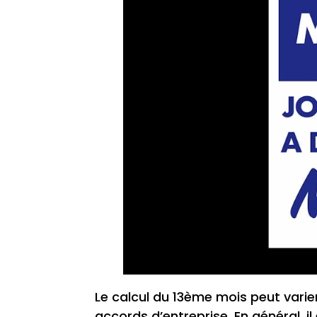
Le calcul du 13ème mois peut varie
accords d’entreprise. En général, il