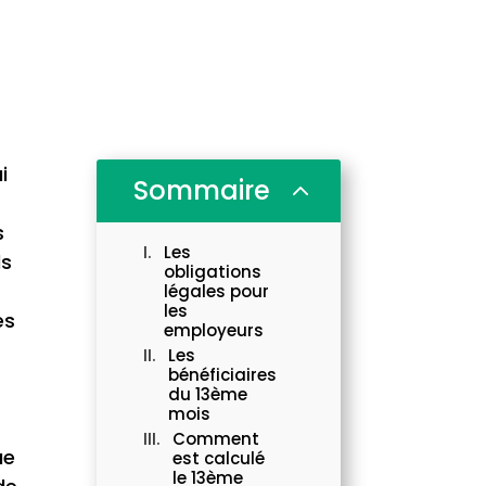
i
Sommaire
2
s
Les
ds
obligations
légales pour
les
es
employeurs
Les
bénéficiaires
du 13ème
mois
Comment
ue
est calculé
le 13ème