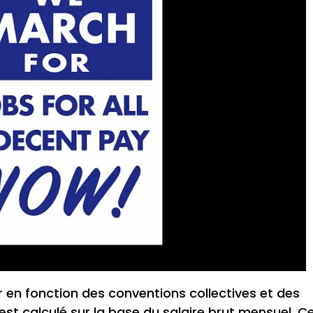
r en fonction des conventions collectives et des
 est calculé sur la base du salaire brut mensuel. C