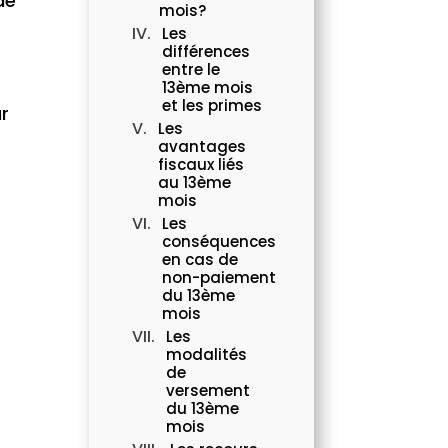
de
mois?
Les
différences
entre le
13ème mois
et les primes
ur
Les
avantages
fiscaux liés
au 13ème
mois
Les
conséquences
en cas de
non-paiement
du 13ème
mois
Les
modalités
de
versement
du 13ème
mois