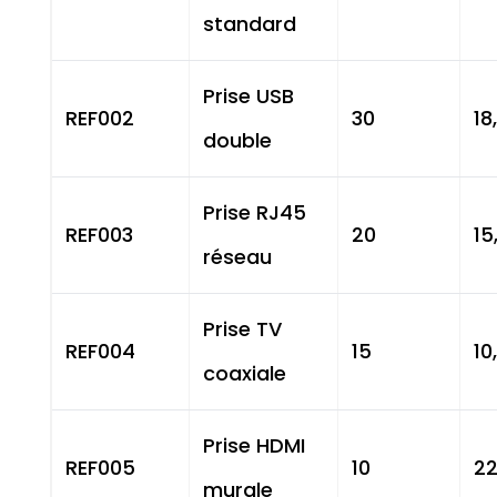
standard
Prise USB
REF002
30
18
double
Prise RJ45
REF003
20
15
réseau
Prise TV
REF004
15
10
coaxiale
Prise HDMI
REF005
10
22
murale