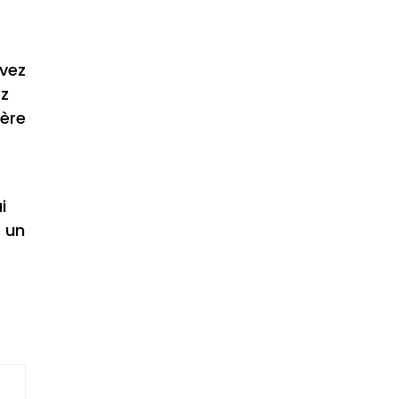
avez
ez
ière
i
s un