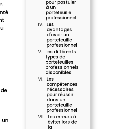
pour postuler
n
à un
enté
portefeuille
professionnel
nt
Les
du
avantages
d'avoir un
portefeuille
professionnel
Les différents
types de
portefeuilles
professionnels
disponibles
Les
compétences
nécessaires
 de
pour réussir
dans un
portefeuille
professionnel
Les erreurs à
r un
éviter lors de
la