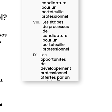
candidature
pour un
portefeuille
l?
professionnel
Les étapes
du processus
de
vos
candidature
pour un
s
portefeuille
professionnel
Les
opportunités
de
développement
professionnel
offertes par un
u.
portefeuille
professionnel
Les
témoignages
de
i
professionnels
ayant