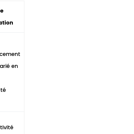
le
sation
cement
arié en
ité
tivité