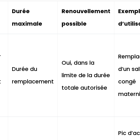
Durée
Renouvellement
Exemp
maximale
possible
d’utili
u
r
Rempla
Oui, dans la
Durée du
d’un sal
limite de la durée
t
remplacement
congé
totale autorisée
matern
u
Pic d’ac