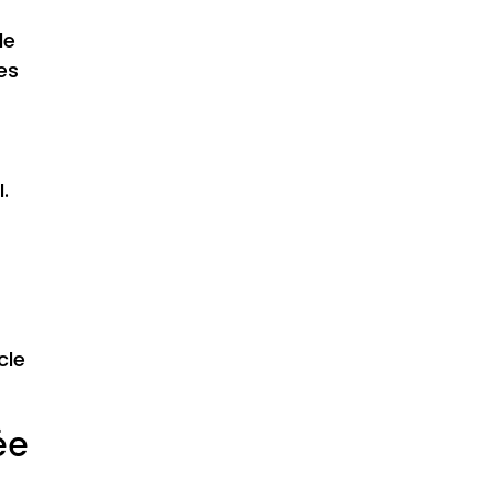
le
es
.
cle
ée