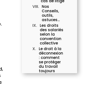
cas de litige
Nos
Conseils,
outils,
astuces...
.
Les droits
des salariés
selon la
convention
collective
Le droit à la
déconnexion
: comment
se protéger
du travail
d,
toujours
s
connecté
Les droits
a
des salariés
en
télétravail