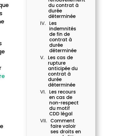
 que
du contrat à
durée
s
déterminée
ne
Les
indemnités
de fin de
contrat à
s
durée
déterminée
ge
Les cas de
rupture
r
anticipée du
contrat à
re
durée
déterminée
Les recours
en cas de
non-respect
du motif
CDD légal
Comment
de
faire valoir
ses droits en