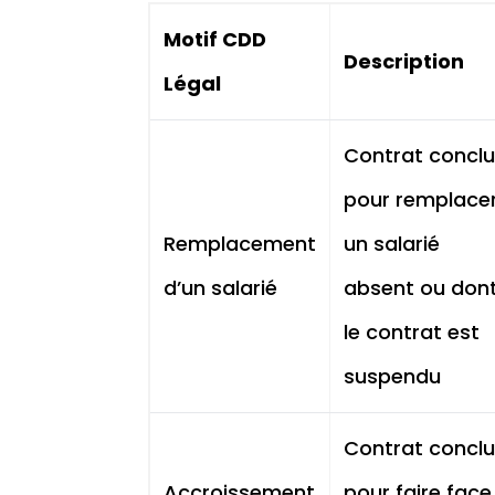
Motif CDD
Description
Légal
Contrat concl
pour remplace
Remplacement
un salarié
d’un salarié
absent ou don
le contrat est
suspendu
Contrat concl
Accroissement
pour faire face