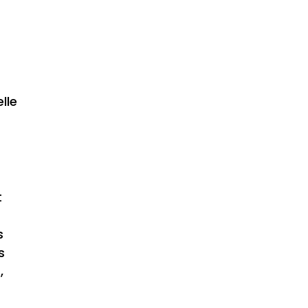
lle
t
s
s
,