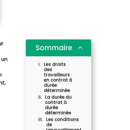
ur
Sommaire
2
 un
Les droits
des
r
travailleurs
en contrat à
nt,
durée
déterminée
La durée du
contrat à
durée
déterminée
Les conditions
de
renouvellement