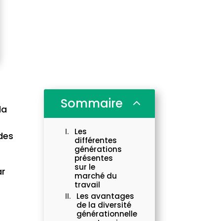
Sommaire
2
la
Les
des
différentes
générations
présentes
sur le
ar
marché du
travail
Les avantages
de la diversité
générationnelle