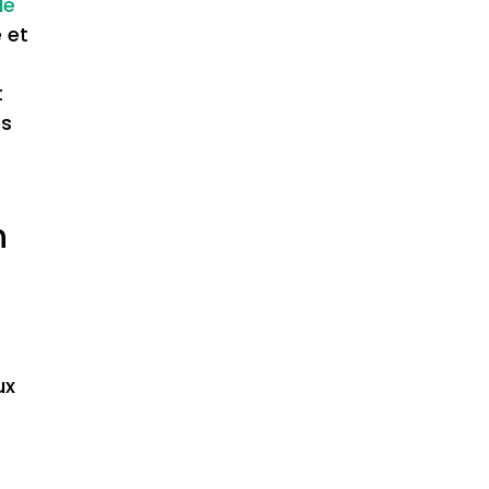
le
 et
t
es
n
ux