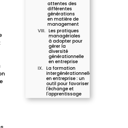
attentes des
différentes
générations
en matière de
management
Les pratiques
e
managériales
à adopter pour
t
gérer la
diversité
générationnelle
en entreprise
s
La formation
on
intergénérationnelle
en entreprise : un
ce
outil pour favoriser
l'échange et
l'apprentissage
Conclusion :
Les bénéfices
de la gestion
de la diversité
générationnelle
en entreprise.
es